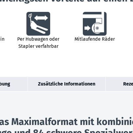
 in
Per Hubwagen oder
Mitlaufende Räder
Stapler verfahrbar
bung
Zusätzliche Informationen
Reze
Das Maximalformat mit kombini
euge und 84 schwere Spezialwe