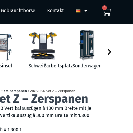
0
Gebrauchtbörse
Kontakt
sinsel
Schweißarbeitsplatz
Sonderwagen
Werkst
-Sets Zerspanen
/ WKS 064 Set Z – Zerspanen
et Z – Zerspanen
3 Vertikalauszügen à 180 mm Breite mit je
1 Vertikalauszug à 300 mm Breite mit 1.800
h x 1.300 t