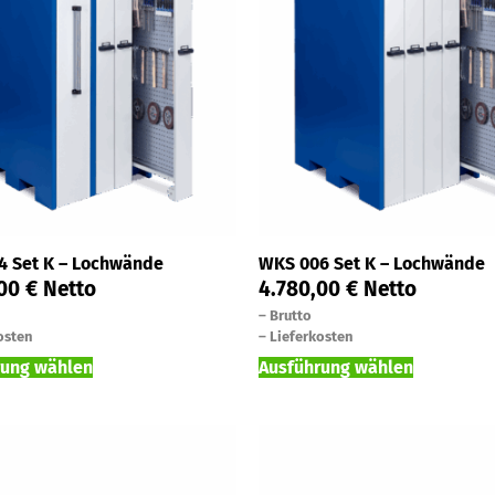
4 Set K – Lochwände
WKS 006 Set K – Lochwände
,00
€
Netto
4.780,00
€
Netto
–
Brutto
osten
–
Lieferkosten
rung wählen
Ausführung wählen