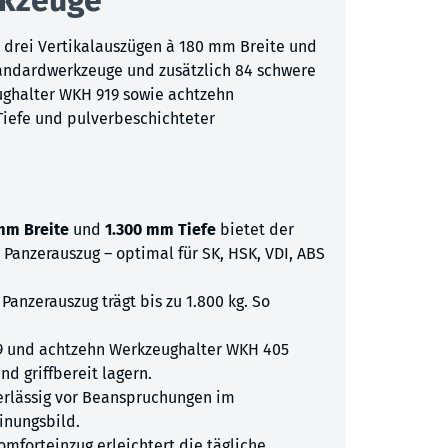
it drei Vertikalauszügen à 180 mm Breite und
Standardwerkzeuge und zusätzlich 84 schwere
ughalter WKH 919 sowie achtzehn
iefe und pulverbeschichteter
 mm Breite
und
1.300 mm Tiefe
bietet der
Panzerauszug – optimal für SK, HSK, VDI, ABS
 Panzerauszug trägt bis zu 1.800 kg. So
9 und achtzehn Werkzeughalter WKH 405
d griffbereit lagern.
erlässig vor Beanspruchungen im
inungsbild.
omforteinzug erleichtert die tägliche