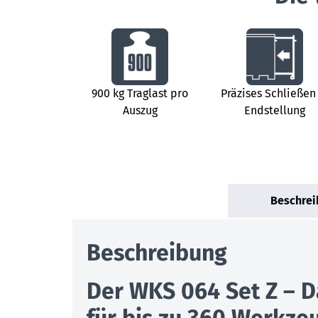
900 kg Traglast pro
Präzises Schließen
Auszug
Endstellung
Beschrei
Beschreibung
Der WKS 064 Set Z – 
für bis zu 360 Werkz