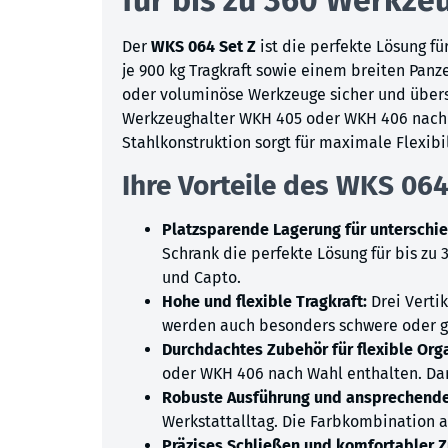
Der
WKS 064 Set Z
ist die perfekte Lösung fü
je 900 kg Tragkraft sowie einem breiten Pan
oder voluminöse Werkzeuge sicher und übers
Werkzeughalter WKH 405 oder WKH 406 nach 
Stahlkonstruktion sorgt für maximale Flexibi
Ihre Vorteile des WKS 064 
Platzsparende Lagerung für unterschi
Schrank die perfekte Lösung für bis zu
und Capto.
Hohe und flexible Tragkraft:
Drei Vertik
werden auch besonders schwere oder gr
Durchdachtes Zubehör für flexible Org
oder WKH 406 nach Wahl enthalten. Dami
Robuste Ausführung und ansprechende
Werkstattalltag. Die Farbkombination a
Präzises Schließen und komfortabler Zu