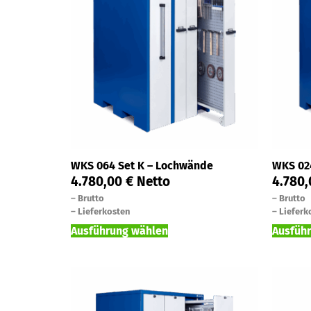
WKS 064 Set K – Lochwände
WKS 02
4.780,00
€
Netto
4.780
–
Brutto
–
Brutto
–
Lieferkosten
–
Lieferk
Ausführung wählen
Ausfüh