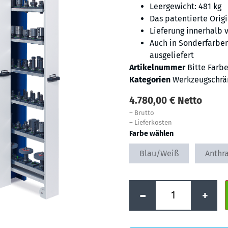
Leergewicht: 481 kg
Das patentierte Orig
Lieferung innerhalb 
Auch in Sonderfarben
ausgeliefert
Artikelnummer
Bitte Farb
Kategorien
Werkzeugschrä
4.780,00
€
Netto
–
Brutto
–
Lieferkosten
Farbe wählen
Blau/Weiß
Anthra
-
+