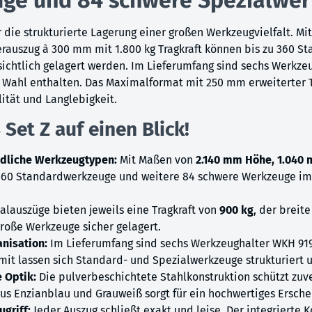
r die strukturierte Lagerung einer großen Werkzeugvielfalt. M
zerauszug à 300 mm mit 1.800 kg Tragkraft können bis zu 360 
ichtlich gelagert werden. Im Lieferumfang sind sechs Werkze
Wahl enthalten. Das Maximalformat mit 250 mm erweiterter T
lität und Langlebigkeit.
Set Z auf einen Blick!
edliche Werkzeugtypen:
Mit Maßen von
2.140 mm Höhe, 1.040
 360 Standardwerkzeuge und weitere 84 schwere Werkzeuge im 
alauszüge bieten jeweils eine Tragkraft von
900 kg
, der breite
oße Werkzeuge sicher gelagert.
anisation:
Im Lieferumfang sind sechs Werkzeughalter WKH 91
t lassen sich Standard- und Spezialwerkzeuge strukturiert un
 Optik:
Die pulverbeschichtete Stahlkonstruktion schützt zuv
us Enzianblau und Grauweiß sorgt für ein hochwertiges Ersche
griff:
Jeder Auszug schließt exakt und leise. Der integrierte K