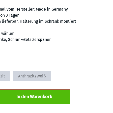
inal vom Hersteller: Made in Germany
von 3 Tagen
 lieferbar, Halterung im Schrank montiert
e wählen
nke
,
Schrank-Sets Zerspanen
zit
Anthrazit/Weiß
Alternative:
In den Warenkorb