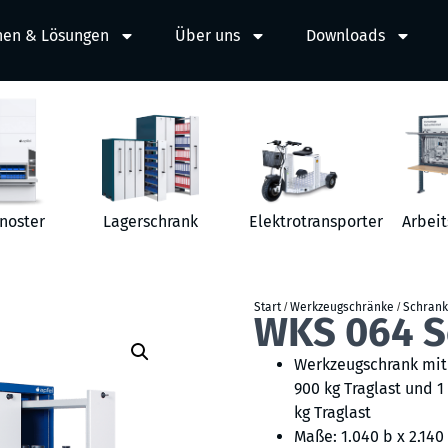
hen & Lösungen
Über uns
Downloads
noster
Lagerschrank
Elektrotransporter
Arbeit
Start
/
Werkzeugschränke
/
Schrank
WKS 064 S
Werkzeugschrank mit 
900 kg Traglast und 
kg Traglast
Maße: 1.040 b x 2.140 