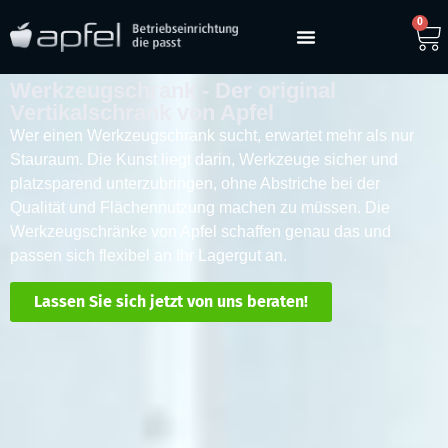
0
Werkzeugschrank - Der original
Vertikalschrank von Apfel
Wer einen Werkzeugschrank sucht, erwartet mehr als nur
Stauraum. Die Kunst liegt darin, Werkzeuge sicher und
platzsparend unterzubringen, ohne Abstriche bei der
Qualität und Flächennutzung machen zu müssen. Die
Werkzeugschränke von Apfel schaffen genau das und
passen sich flexibel an Ihr Lagergut an.
Lassen Sie sich jetzt von uns beraten!