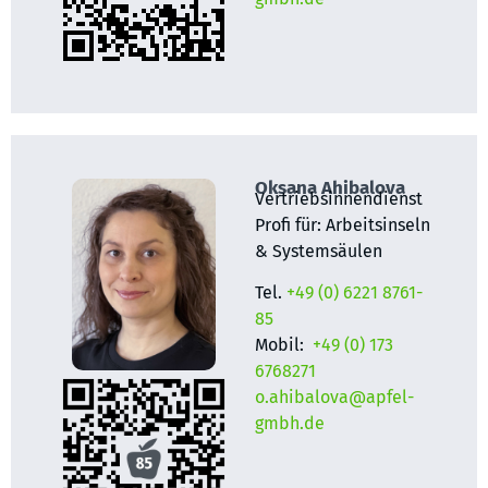
Oksana Ahibalova
Vertriebsinnendienst
Profi für: Arbeitsinseln
& Systemsäulen
Tel.
+49 (0) 6221 8761-
85
Mobil:
+49 (0) 173
6768271
o.ahibalova@apfel-
gmbh.de