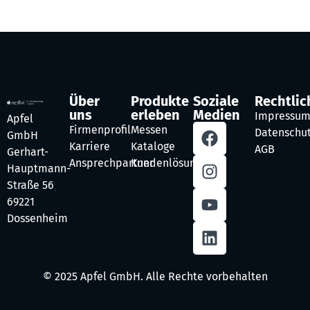
Über
Produkte
Soziale
Rechtlic
uns
erleben
Medien
Impressu
Apfel
Firmenprofil
Messen
Datenschu
GmbH
Karriere
Kataloge
AGB
Gerhart-
Ansprechpartner
Kundenlösungen
Hauptmann-
Straße 56
69221
Dossenheim
© 2025 Apfel GmbH. Alle Rechte vorbehalten