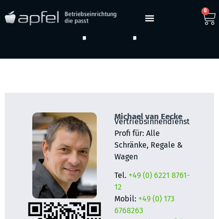
0
Ihre Ansprechpartner
Michael van Eecke
Vertriebsinnendienst
Profi für: Alle
Schränke, Regale &
Wagen
Tel.
+49 (0) 6221 8761-
12
Mobil:
+49 (0) 173
6768263