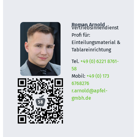
Roman Arnold
Vertriebsinnendienst
Profi für:
Einteilungsmaterial &
Tablareinrichtung
Tel.
+49 (0) 6221 8761-
58
Mobil:
+49 (0) 173
6768276
r.arnold@apfel-
gmbh.de