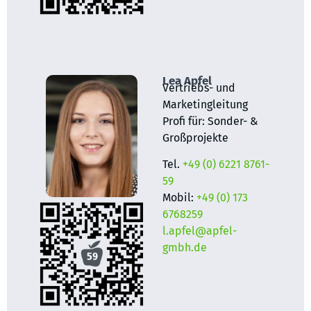
Lea Apfel
Vertriebs- und
Marketingleitung
Profi für: Sonder- &
Großprojekte
Tel.
+49 (0) 6221 8761-
59
Mobil:
+49 (0) 173
6768259
l.apfel@apfel-
gmbh.de