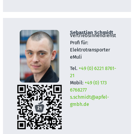
Sebastian Schmidt
Vertriebsinnendienst
Profi für:
Elektrotransporter
eMuli
Tel.
+49 (0) 6221 8761-
21
Mobil:
+49 (0) 173
6768277
s.schmidt@apfel-
gmbh.de