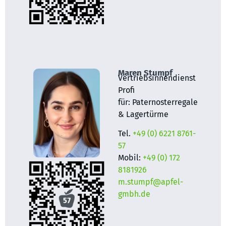
Maren Stumpf
Vertriebsinnendienst
Profi
für:
Paternosterregale
&
Lagertürme
Tel.
+49 (0) 6221 8761-
57
Mobil:
+49 (0) 172
8181926
m.stumpf@apfel-
gmbh.de