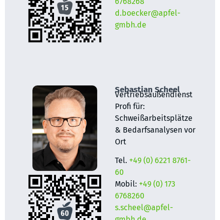
6768268
d.boecker@apfel-
gmbh.de
Sebastian Scheel
Vertriebsaußendienst
Profi für:
Schweißarbeitsplätze
& Bedarfsanalysen vor
Ort
Tel.
+49 (0) 6221 8761-
60
Mobil:
+49 (0) 173
6768260
s.scheel@apfel-
gmbh.de