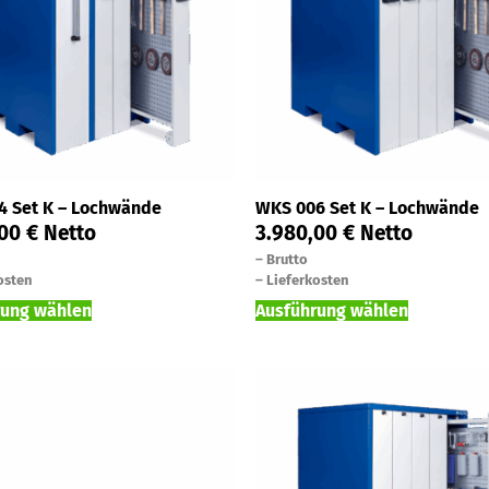
4 Set K – Lochwände
WKS 006 Set K – Lochwände
,00
€
Netto
3.980,00
€
Netto
–
Brutto
osten
–
Lieferkosten
rung wählen
Ausführung wählen