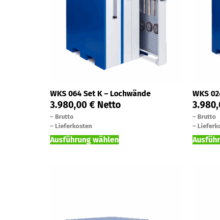
WKS 064 Set K – Lochwände
WKS 02
3.980,00
€
Netto
3.980
–
Brutto
–
Brutto
–
Lieferkosten
–
Lieferk
Ausführung wählen
Ausfüh