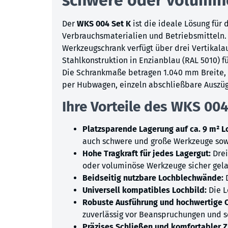
Der
WKS 004 Set K
ist die ideale Lösung für
Verbrauchsmaterialien und Betriebsmitteln.
Werkzeugschrank verfügt über drei Vertikalau
Stahlkonstruktion in Enzianblau (RAL 5010) f
Die Schrankmaße betragen 1.040 mm Breite, 2
per Hubwagen, einzeln abschließbare Auszüge
Ihre Vorteile des WKS 004 
Platzsparende Lagerung auf ca. 9 m² 
auch schwere und große Werkzeuge sowie
Hohe Tragkraft für jedes Lagergut:
Drei
oder voluminöse Werkzeuge sicher gel
Beidseitig nutzbare Lochblechwände:
D
Universell kompatibles Lochbild:
Die L
Robuste Ausführung und hochwertige O
zuverlässig vor Beanspruchungen und so
Präzises Schließen und komfortabler Zu