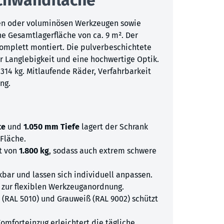
eren oder voluminösen Werkzeugen sowie
e Gesamtlagerfläche von ca. 9 m². Der
 komplett montiert. Die pulverbeschichtete
ür Langlebigkeit und eine hochwertige Optik.
314 kg. Mitlaufende Räder, Verfahrbarkeit
ng.
te
und
1.050 mm Tiefe
lagert der Schrank
Fläche.
ft von
1.800 kg
, sodass auch extrem schwere
ar und lassen sich individuell anpassen.
 zur flexiblen Werkzeuganordnung.
 (RAL 5010) und Grauweiß (RAL 9002) schützt
Komforteinzug erleichtert die tägliche