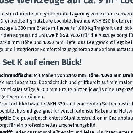
 die strukturierte und griffbereite Lagerung von extrem schw
 Drei beidseitig nutzbare Lochblechwände WKH 820 bieten ein
szüge à 300 mm Breite mit jeweils 1.800 kg Tragkraft und ist
ür den Korpus und Grauweiß (RAL 9002) für die Auszüge sorgt f
.140 mm Höhe und 1.050 mm Tiefe, das Leergewicht liegt bei 
 und integrierter Komforteinzug gehören zur Serienausstattu
Set K auf einen Blick!
Lochwandfläche:
Mit Maßen von
2.140 mm Höhe, 1.040 mm Brei
 Betriebsmittel übersichtlich und griffbereit auf minimaler 
 Vertikalauszüge à 300 mm Breite bieten jeweils eine Tragkra
agert werden können.
rei Lochblechwände WKH 820 sind von beiden Seiten bestückb
ochbleche sind geeignet für verschiedenste Haken und Halter
ptik:
Die pulverbeschichtete Stahlkonstruktion in Enzianblau
rgt für ein professionelles Erscheinungsbild.
griff:
Jeder Auszug schließt exakt und leise. Ein integrierter 