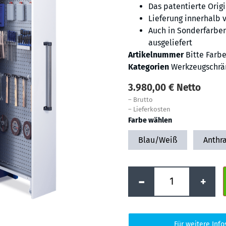
Das patentierte Orig
Lieferung innerhalb 
Auch in Sonderfarben
ausgeliefert
Artikelnummer
Bitte Farb
Kategorien
Werkzeugschrä
3.980,00
€
Netto
–
Brutto
–
Lieferkosten
Farbe wählen
Blau/Weiß
Anthra
-
+
Für weitere Info