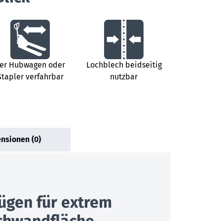
er Hubwagen oder
Lochblech beidseitig
Stapler verfahrbar
nutzbar
nsionen (0)
ügen für extrem
ochwandfläche