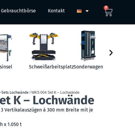
0
Gebrauchtbörse
Kontakt
sinsel
Schweißarbeitsplatz
Sonderwagen
Werkst
-Sets Lochwände
/ WKS 004 Set K – Lochwände
et K – Lochwände
3 Vertikalauszügen à 300 mm Breite mit je
h x 1.050 t