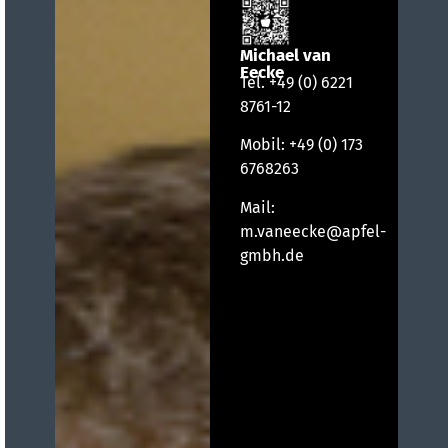
Michael van
Eecke
Tel.
+49 (0) 6221
8761-12
Mobil:
+49 (0) 173
6768263
Mail:
m.vaneecke@apfel-
gmbh.de