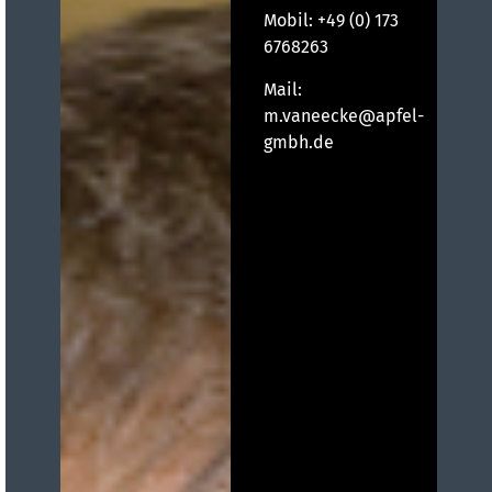
Mobil:
+49 (0) 173
6768263
Mail:
m.vaneecke@apfel-
gmbh.de