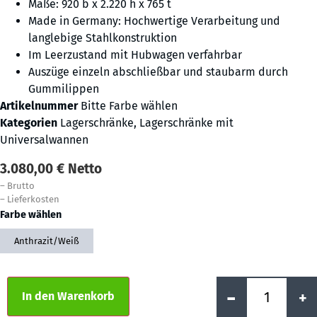
Maße: 920 b x 2.220 h x 765 t
Made in Germany: Hochwertige Verarbeitung und
langlebige Stahlkonstruktion
Im Leerzustand mit Hubwagen verfahrbar
Auszüge einzeln abschließbar und staubarm durch
Gummilippen
Artikelnummer
Bitte Farbe wählen
Kategorien
Lagerschränke
,
Lagerschränke mit
Universalwannen
3.080,00
€
Netto
–
Brutto
–
Lieferkosten
Farbe wählen
Anthrazit/Weiß
Alternative:
-
+
In den Warenkorb