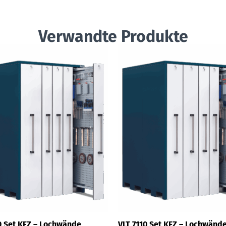
Verwandte Produkte
0 Set KFZ – Lochwände
VLT 7110 Set KFZ – Lochwänd