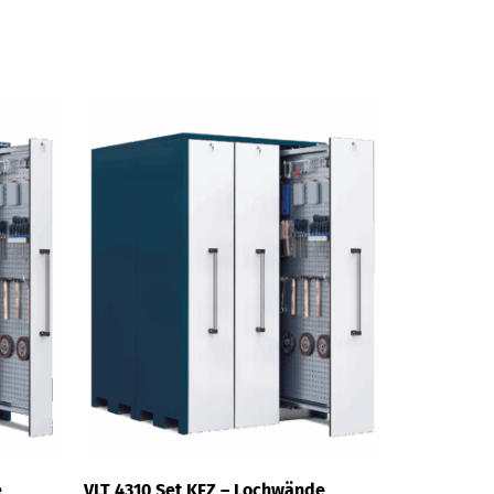
e
VLT 4310 Set KFZ – Lochwände