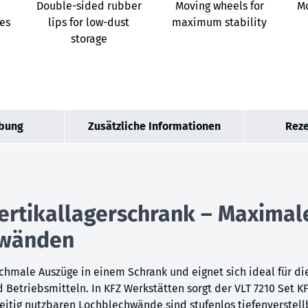
Double-sided rubber
Moving wheels for
Mo
es
lips for low-dust
maximum stability
storage
bung
Zusätzliche Informationen
Reze
Vertikallagerschrank – Maximal
hwänden
chmale Auszüge in einem Schrank und eignet sich ideal für di
etriebsmitteln. In KFZ Werkstätten sorgt der VLT 7210 Set KF
dseitig nutzbaren Lochblechwände sind stufenlos tiefenverstel