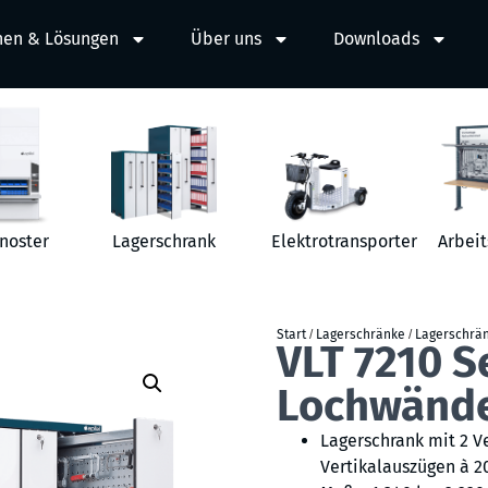
hen & Lösungen
Über uns
Downloads
noster
Lagerschrank
Elektrotransporter
Arbeit
Start
/
Lagerschränke
/
Lagerschrä
VLT 7210 S
Lochwänd
Lagerschrank mit 2 V
Vertikalauszügen à 2