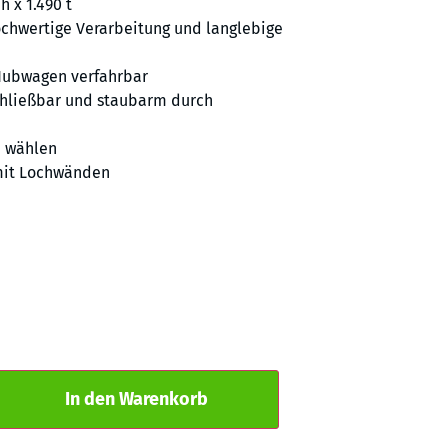
h x 1.490 t
chwertige Verarbeitung und langlebige
Hubwagen verfahrbar
chließbar und staubarm durch
e wählen
mit Lochwänden
Alternative:
In den Warenkorb