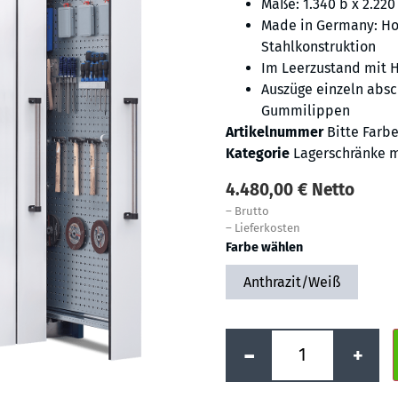
Maße: 1.340 b x 2.220 
Made in Germany: Ho
Stahlkonstruktion
Im Leerzustand mit 
Auszüge einzeln abs
Gummilippen
Artikelnummer
Bitte Farb
Kategorie
Lagerschränke 
4.480,00
€
Netto
–
Brutto
–
Lieferkosten
Farbe wählen
Anthrazit/Weiß
-
+