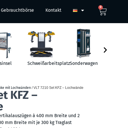
0
Gebrauchtbörse
Kontakt
sinsel
Schweißarbeitsplatz
Sonderwagen
Werkst
nke mit Lochwänden
/ VLT 7210 Set KFZ – Lochwände
et KFZ –
e
ertikalauszügen à 400 mm Breite und 2
00 mm Breite mit je 300 kg Traglast