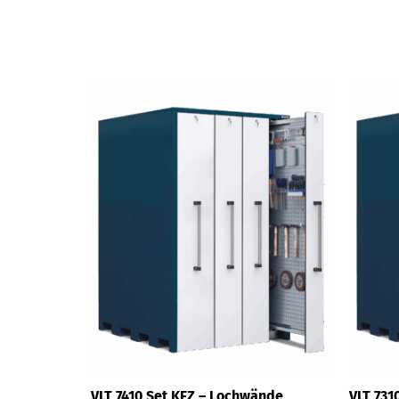
VLT 7410 Set KFZ – Lochwände
VLT 731