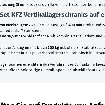
lochung (5 mm), sodass sich Haken und Halter flexibel einset
 Set KFZ Vertikallagerschranks auf e
 von Werkzeugen:
Zwei Vertikalauszüge à
400 mm
Breite und z
chiedenste Materialien.
samt
18,5 m²
Lochblechfläche mit kombinierter Quadrat- und R
:
Jeder Auszug nimmt bis zu
300 kg
auf, ohne an Stabilität zu 
orpus besteht aus pulverbeschichtetem Stahlblech in Schwarz
agentaschen erleichtern das Verfahren des Schranks im Leer
ende Räder, beidseitige Gummilippen und abschließbare Ausz