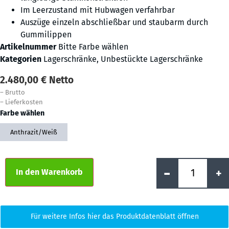
Im Leerzustand mit Hubwagen verfahrbar
Auszüge einzeln abschließbar und staubarm durch
Gummilippen
Artikelnummer
Bitte Farbe wählen
Kategorien
Lagerschränke
,
Unbestückte Lagerschränke
2.480,00
€
Netto
–
Brutto
–
Lieferkosten
Farbe wählen
Anthrazit/Weiß
Alternative:
-
+
In den Warenkorb
Für weitere Infos hier das Produktdatenblatt öffnen