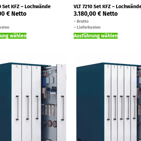
0 Set KFZ – Lochwände
VLT 7210 Set KFZ – Lochwänd
,00
€
Netto
3.180,00
€
Netto
–
Brutto
osten
–
Lieferkosten
rung wählen
Ausführung wählen