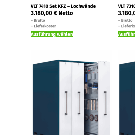
VLT 7410 Set KFZ – Lochwände
VLT 731
3.180,00
€
Netto
3.180
–
Brutto
–
Brutto
–
Lieferkosten
–
Lieferk
Ausführung wählen
Ausfüh