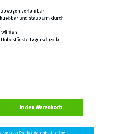
Hubwagen verfahrbar
chließbar und staubarm durch
e wählen
,
Unbestückte Lagerschränke
Alternative:
In den Warenkorb
s hier das Produktdatenblatt öffnen