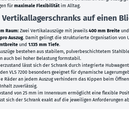
gen für
maximale Flexibilität
im Alltag.
 Vertikallagerschranks auf einen Bli
tem Raum:
Zwei Vertikalauszüge mit jeweils
400 mm Breite
und 
 pro Auszug
. Damit gelingt die strukturierte Organisation von
mtbreite
und
1.135 mm Tiefe
.
Auszüge bestehen aus stabilem, pulverbeschichtetem Stahlbl
en auch bei hoher Belastung formstabil.
erzustand lässt sich der Schrank durch integrierte Hubwagen
den VLS 7200 besonders geeignet für dynamische Lagerumge
de Räder an jedem Auszug verhindern das Kippen beim Öffnen.
nhalt zuverlässig.
stand von 25 mm im Innenraum ermöglicht eine flexible Posit
t sich der Schrank exakt auf die jeweiligen Anforderungen 