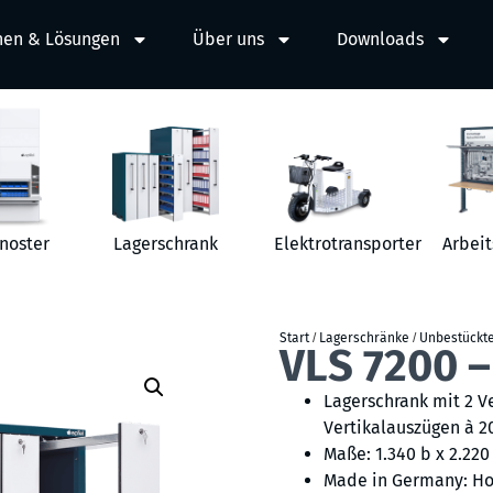
hen & Lösungen
Über uns
Downloads
noster
Lagerschrank
Elektrotransporter
Arbeit
Start
/
Lagerschränke
/
Unbestückt
VLS 7200 –
Lagerschrank mit 2 V
Vertikalauszügen à 2
Maße: 1.340 b x 2.220 
Made in Germany: Ho