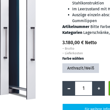
Stahlkonstruktion
Im Leerzustand mit 
Auszüge einzeln abs
Gummilippen
Artikelnummer
Bitte Farb
Kategorien
Lagerschränke
3.180,00
€
Netto
–
Brutto
–
Lieferkosten
Farbe wählen
Anthrazit/Weiß
-
+
Für weitere Info