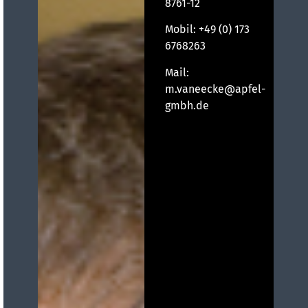
8761-12
Mobil:
+49 (0) 173
6768263
Mail:
m.vaneecke@apfel-
gmbh.de