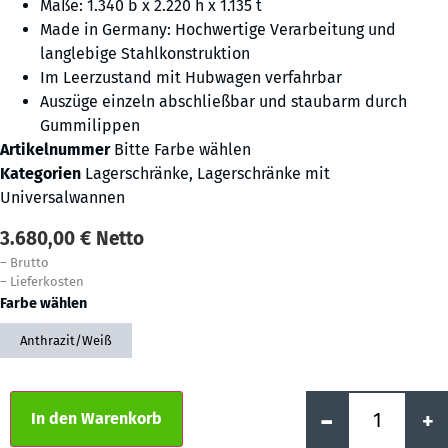
Maße: 1.340 b x 2.220 h x 1.135 t
Made in Germany: Hochwertige Verarbeitung und
langlebige Stahlkonstruktion
Im Leerzustand mit Hubwagen verfahrbar
Auszüge einzeln abschließbar und staubarm durch
Gummilippen
Artikelnummer
Bitte Farbe wählen
Kategorien
Lagerschränke
,
Lagerschränke mit
Universalwannen
3.680,00
€
Netto
–
Brutto
–
Lieferkosten
Farbe wählen
Anthrazit/Weiß
Alternative:
-
+
In den Warenkorb