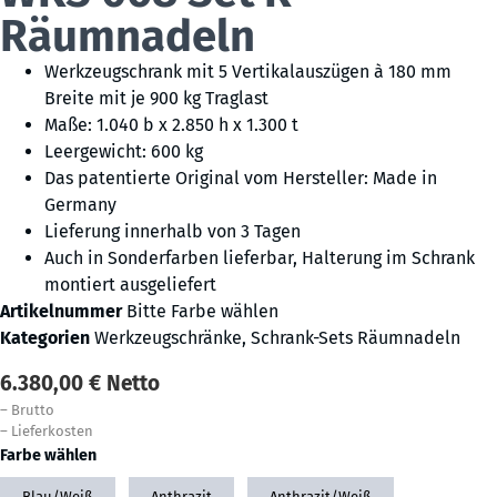
Räumnadeln
Werkzeugschrank mit 5 Vertikalauszügen à 180 mm
Breite mit je 900 kg Traglast
Maße: 1.040 b x 2.850 h x 1.300 t
Leergewicht: 600 kg
Das patentierte Original vom Hersteller: Made in
Germany
Lieferung innerhalb von 3 Tagen
Auch in Sonderfarben lieferbar, Halterung im Schrank
montiert ausgeliefert
Artikelnummer
Bitte Farbe wählen
Kategorien
Werkzeugschränke
,
Schrank-Sets Räumnadeln
6.380,00
€
Netto
–
Brutto
–
Lieferkosten
Farbe wählen
Blau/Weiß
Anthrazit
Anthrazit/Weiß