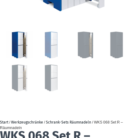
Start
/
Werkzeugschränke
/
Schrank-Sets Räumnadeln
/ WKS 068 Set R –
Räumnadeln
WKS 068 Set R –