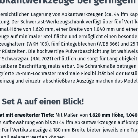
bersichtlichen Lagerung von Abkantwerkzeugen (ca. 44 lfm Kap
tung. Der Schwerlast-Werkzeugschrank verfügt über fünf Vertik
ormat-Höhe von 1.620 mm, einer Breite von 1.040 mm und einer
uge auf minimaler Stellfläche und ermöglicht einen besonders
eughaltern (WKH 103), fünf Einlegeblechen (WEB 366) und 25 
üstzeiten. Die hochwertige Pulverbeschichtung ist wahlweise 
 Schwarzgrau (RAL 7021) erhältlich und sorgt für Langlebigke
echselbare Beschriftung realisierbar. Die Schrankmaße betrage
grierte 25-mm-Lochraster maximale Flexibilität bei der Bestü
teinzug und einzeln abschließbare Auszüge machen das Modell
Set A auf einen Blick!
t mit erweiterter Tiefe:
Mit Maßen von
1.620 mm Höhe, 1.040
rte Aufbewahrung von bis zu 44 lfm Abkantwerkzeugen auf kompa
:
Fünf Vertikalauszüge à 180 mm Breite bieten jeweils eine Tra
tabil gelagert werden können.