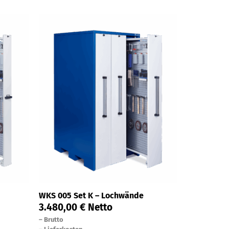
WKS 005 Set K – Lochwände
3.480,00
€
Netto
–
Brutto