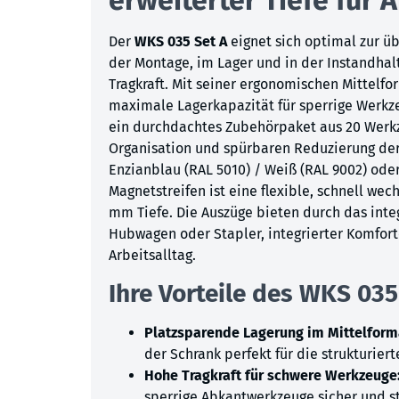
Der
WKS 035 Set A
eignet sich optimal zur ü
der Montage, im Lager und in der Instandhal
Tragkraft. Mit seiner ergonomischen Mittelf
maximale Lagerkapazität für sperrige Werkze
ein durchdachtes Zubehörpaket aus 20 Werkz
Organisation und spürbaren Reduzierung der R
Enzianblau (RAL 5010) / Weiß (RAL 9002) oder
Magnetstreifen ist eine flexible, schnell w
mm Tiefe. Die Auszüge bieten durch das inte
Hubwagen oder Stapler, integrierter Komfor
Arbeitsalltag.
Ihre Vorteile des WKS 035 
Platzsparende Lagerung im Mittelforma
der Schrank perfekt für die strukturie
Hohe Tragkraft für schwere Werkzeuge
sperrige Abkantwerkzeuge sicher und s