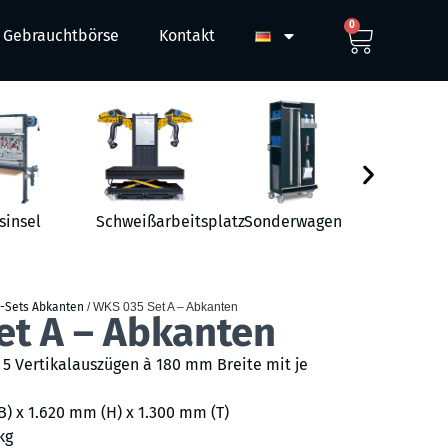
0
Gebrauchtbörse
Kontakt
sinsel
Schweißarbeitsplatz
Sonderwagen
Werkst
-Sets Abkanten
/ WKS 035 Set A – Abkanten
et A – Abkanten
5 Vertikalauszügen à 180 mm Breite mit je
B) x 1.620 mm (H) x 1.300 mm (T)
kg