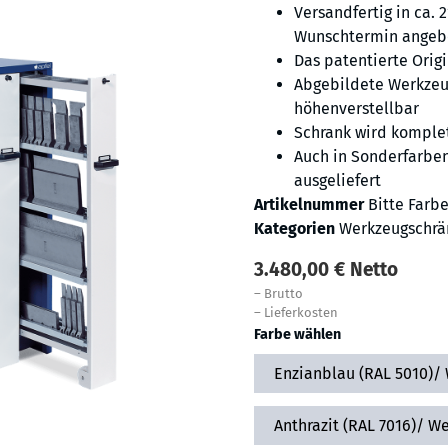
Versandfertig in ca. 
Wunschtermin angeb
Das patentierte Orig
Abgebildete Werkzeu
höhenverstellbar
Schrank wird komplet
Auch in Sonderfarben
ausgeliefert
Artikelnummer
Bitte Farb
Kategorien
Werkzeugschrä
3.480,00
€
Netto
–
Brutto
–
Lieferkosten
Farbe wählen
Enzianblau (RAL 5010)/ 
Anthrazit (RAL 7016)/ W