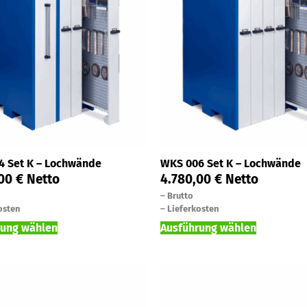
4 Set K – Lochwände
WKS 006 Set K – Lochwände
,00
€
Netto
4.780,00
€
Netto
–
Brutto
osten
–
Lieferkosten
rung wählen
Ausführung wählen