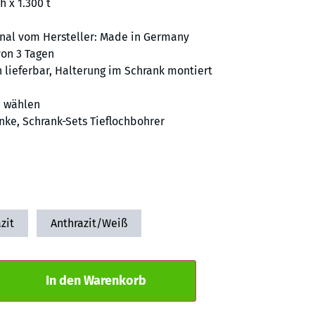
h x 1.300 t
inal vom Hersteller: Made in Germany
von 3 Tagen
 lieferbar, Halterung im Schrank montiert
e wählen
nke
,
Schrank-Sets Tieflochbohrer
zit
Anthrazit/Weiß
Alternative:
In den Warenkorb