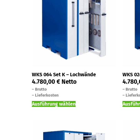
WKS 064 Set K – Lochwände
WKS 02
4.780,00
€
Netto
4.780
–
Brutto
–
Brutto
–
Lieferkosten
–
Lieferk
Ausführung wählen
Ausfüh