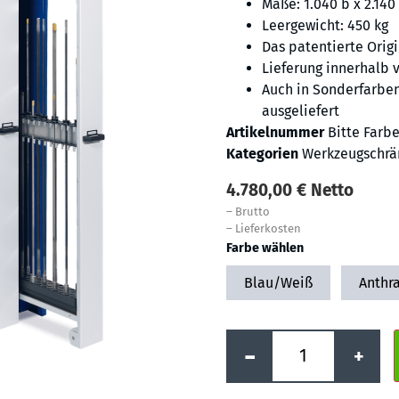
Maße: 1.040 b x 2.140 
Leergewicht: 450 kg
Das patentierte Orig
Lieferung innerhalb 
Auch in Sonderfarben
ausgeliefert
Artikelnummer
Bitte Farb
Kategorien
Werkzeugschrä
4.780,00
€
Netto
–
Brutto
–
Lieferkosten
Farbe wählen
Blau/Weiß
Anthra
-
+