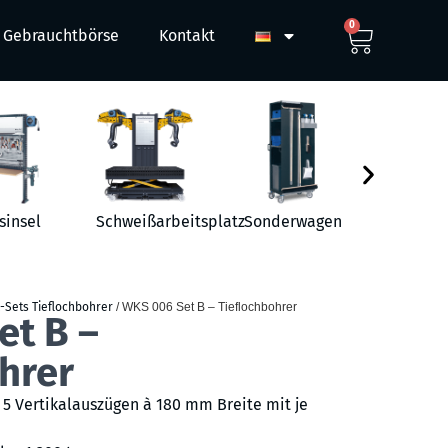
0
Gebrauchtbörse
Kontakt
sinsel
Schweißarbeitsplatz
Sonderwagen
Werkst
-Sets Tieflochbohrer
/ WKS 006 Set B – Tieflochbohrer
et B –
hrer
5 Vertikalauszügen à 180 mm Breite mit je