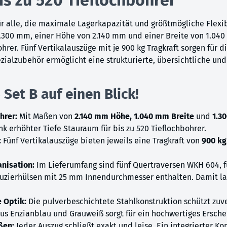
ür alle, die maximale Lagerkapazität und größtmögliche Flexi
 1.300 mm, einer Höhe von 2.140 mm und einer Breite von 1.04
hrer. Fünf Vertikalauszüge mit je 900 kg Tragkraft sorgen für
alzubehör ermöglicht eine strukturierte, übersichtliche und 
Set B auf einen Blick!
hrer:
Mit Maßen von
2.140 mm Höhe, 1.040 mm Breite
und
1.3
k erhöhter Tiefe Stauraum für bis zu 520 Tieflochbohrer.
:
Fünf Vertikalauszüge bieten jeweils eine Tragkraft von
900 kg
anisation:
Im Lieferumfang sind fünf Quertraversen WKH 604, 
zierhülsen mit 25 mm Innendurchmesser enthalten. Damit lass
 Optik:
Die pulverbeschichtete Stahlkonstruktion schützt zuv
us Enzianblau und Grauweiß sorgt für ein hochwertiges Ersche
ßen:
Jeder Auszug schließt exakt und leise. Ein integrierter Ko