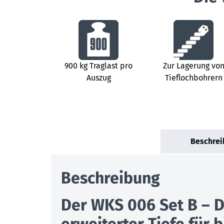
900 kg Traglast pro
Zur Lagerung vo
Auszug
Tieflochbohrern
Beschrei
Beschreibung
Der WKS 006 Set B – 
erweiterter Tiefe für 