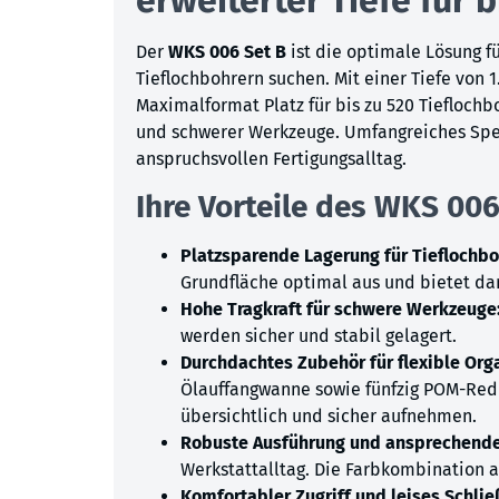
Der
WKS 006 Set B
ist die optimale Lösung f
Tieflochbohrern suchen. Mit einer Tiefe von
Maximalformat Platz für bis zu 520 Tieflochbo
und schwerer Werkzeuge. Umfangreiches Spezi
anspruchsvollen Fertigungsalltag.
Ihre Vorteile des WKS 006 
Platzsparende Lagerung für Tieflochbo
Grundfläche optimal aus und bietet dan
Hohe Tragkraft für schwere Werkzeuge
werden sicher und stabil gelagert.
Durchdachtes Zubehör für flexible Org
Ölauffangwanne sowie fünfzig POM-Redu
übersichtlich und sicher aufnehmen.
Robuste Ausführung und ansprechende
Werkstattalltag. Die Farbkombination a
Komfortabler Zugriff und leises Schlie