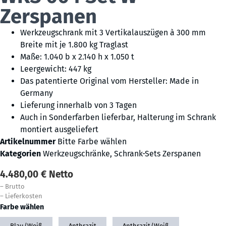
Zerspanen
Werkzeugschrank mit 3 Vertikalauszügen à 300 mm
Breite mit je 1.800 kg Traglast
Maße: 1.040 b x 2.140 h x 1.050 t
Leergewicht: 447 kg
Das patentierte Original vom Hersteller: Made in
Germany
Lieferung innerhalb von 3 Tagen
Auch in Sonderfarben lieferbar, Halterung im Schrank
montiert ausgeliefert
Artikelnummer
Bitte Farbe wählen
Kategorien
Werkzeugschränke
,
Schrank-Sets Zerspanen
4.480,00
€
Netto
–
Brutto
–
Lieferkosten
Farbe wählen
Blau/Weiß
Anthrazit
Anthrazit/Weiß