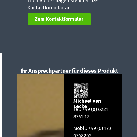
Thema oder fragen Sie über das
Kontaktformular an.
Zum Kontaktformular
Ihr Ansprechpartner für dieses Produkt
Michael van
Eecke
Tel.
+49 (0) 6221
8761-12
Mobil:
+49 (0) 173
6768263