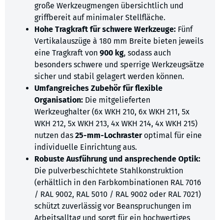
große Werkzeugmengen übersichtlich und
griffbereit auf minimaler Stellfläche.
Hohe Tragkraft für schwere Werkzeuge:
Fünf
Vertikalauszüge à 180 mm Breite bieten jeweils
eine Tragkraft von
900 kg
, sodass auch
besonders schwere und sperrige Werkzeugsätze
sicher und stabil gelagert werden können.
Umfangreiches Zubehör für flexible
Organisation:
Die mitgelieferten
Werkzeughalter (6x WKH 210, 6x WKH 211, 5x
WKH 212, 5x WKH 213, 4x WKH 214, 4x WKH 215)
nutzen das
25-mm-Lochraster
optimal für eine
individuelle Einrichtung aus.
Robuste Ausführung und ansprechende Optik:
Die pulverbeschichtete Stahlkonstruktion
(erhältlich in den Farbkombinationen RAL 7016
/ RAL 9002, RAL 5010 / RAL 9002 oder RAL 7021)
schützt zuverlässig vor Beanspruchungen im
Arbeitsalltag und sorgt für ein hochwertiges