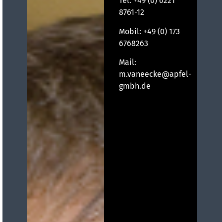
Tel.
+49 (0) 6221
8761-12
Mobil:
+49 (0) 173
6768263
Mail:
m.vaneecke@apfel-
gmbh.de