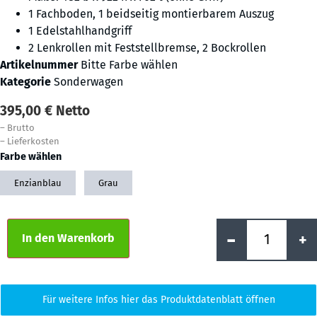
1 Fachboden, 1 beidseitig montierbarem Auszug
1 Edelstahlhandgriff
2 Lenkrollen mit Feststellbremse, 2 Bockrollen
Artikelnummer
Bitte Farbe wählen
Kategorie
Sonderwagen
395,00
€
Netto
–
Brutto
–
Lieferkosten
Farbe wählen
Enzianblau
Grau
Alternative:
-
+
In den Warenkorb
Für weitere Infos hier das Produktdatenblatt öffnen