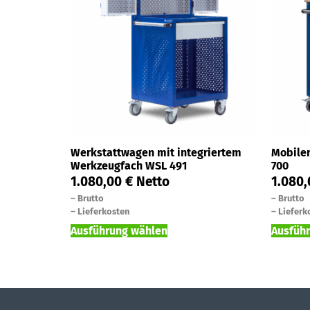
Werkstattwagen mit integriertem
Mobile
Werkzeugfach WSL 491
700
1.080,00
€
Netto
1.080
–
Brutto
–
Brutto
–
Lieferkosten
–
Lieferk
Ausführung wählen
Ausfüh