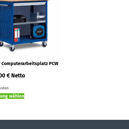
r Computerarbeitsplatz PCW
,00
€
Netto
osten
rung wählen