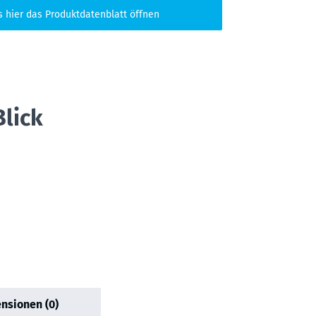
s hier das Produktdatenblatt öffnen
Blick
nsionen (0)