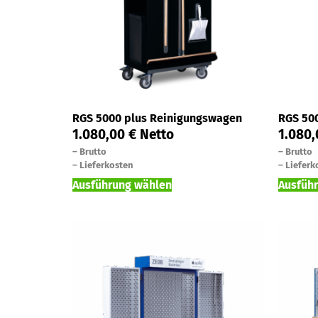
RGS 5000 plus Reinigungswagen
RGS 50
1.080,00
€
Netto
1.080
–
Brutto
–
Brutto
–
Lieferkosten
–
Lieferk
Ausführung wählen
Ausfüh