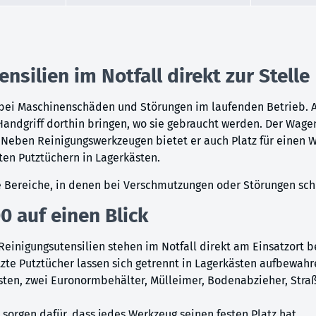
silien im Notfall direkt zur Stelle
bei Maschinenschäden und Störungen im laufenden Betrieb. Al
Handgriff dorthin bringen, wo sie gebraucht werden. Der Wagen
n. Neben Reinigungswerkzeugen bietet er auch Platz für einen 
en Putztüchern in Lagerkästen.
le Bereiche, in denen bei Verschmutzungen oder Störungen sc
0 auf einen Blick
Reinigungsutensilien stehen im Notfall direkt am Einsatzort be
te Putztücher lassen sich getrennt in Lagerkästen aufbewahr
sten, zwei Euronormbehälter, Mülleimer, Bodenabzieher, Str
orgen dafür, dass jedes Werkzeug seinen festen Platz hat.