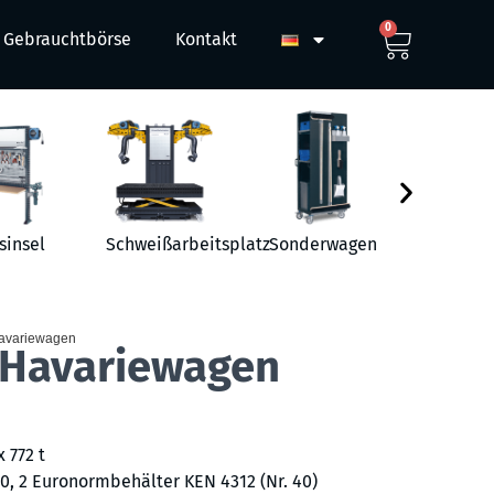
0
Gebrauchtbörse
Kontakt
sinsel
Schweißarbeitsplatz
Sonderwagen
Werkst
avariewagen
Havariewagen
x 772 t
, 2 Euronormbehälter KEN 4312 (Nr. 40)