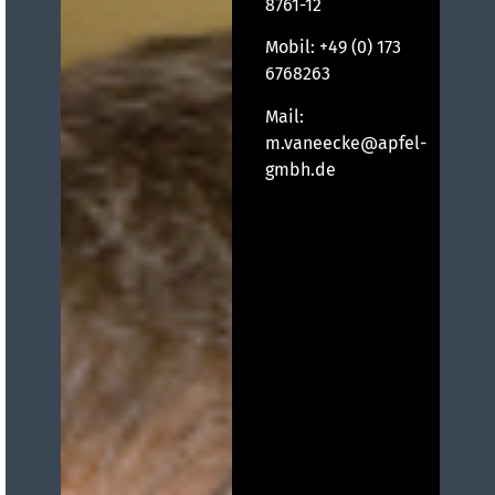
8761-12
Mobil:
+49 (0) 173
6768263
Mail:
m.vaneecke@apfel-
gmbh.de