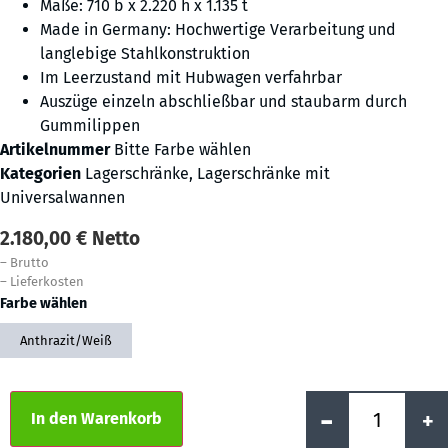
Maße: 710 b x 2.220 h x 1.135 t
Made in Germany: Hochwertige Verarbeitung und
langlebige Stahlkonstruktion
Im Leerzustand mit Hubwagen verfahrbar
Auszüge einzeln abschließbar und staubarm durch
Gummilippen
Artikelnummer
Bitte Farbe wählen
Kategorien
Lagerschränke
,
Lagerschränke mit
Universalwannen
2.180,00
€
Netto
–
Brutto
–
Lieferkosten
Farbe wählen
Anthrazit/Weiß
Alternative:
-
+
In den Warenkorb