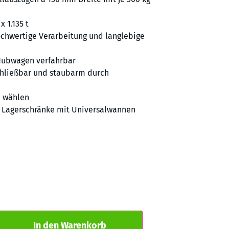
x 1.135 t
chwertige Verarbeitung und langlebige
Hubwagen verfahrbar
chließbar und staubarm durch
e wählen
,
Lagerschränke mit Universalwannen
Alternative:
In den Warenkorb