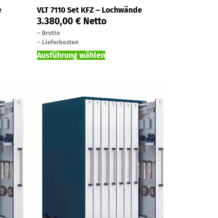
e
VLT 7110 Set KFZ – Lochwände
3.380,00
€
Netto
–
Brutto
–
Lieferkosten
Ausführung wählen