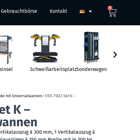
0
Gebrauchtbörse
Kontakt
sinsel
Schweißarbeitsplatz
Sonderwagen
Werkst
nke mit Universalwannen
/ VSS 7922 Set K –
et K –
wannen
ertikalauszug à 300 mm, 1 Vertikalauszug à
lauszügen à 150 mm Breite mit je 300 kg