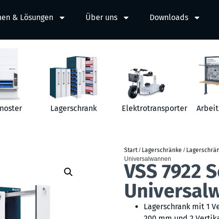
hen & Lösungen
Über uns
Downloads
noster
Lagerschrank
Elektrotransporter
Arbeit
Start
/
Lagerschränke
/
Lagerschrä
Universalwannen
VSS 7922 S
Universal
Lagerschrank mit 1 V
200 mm und 2 Vertika