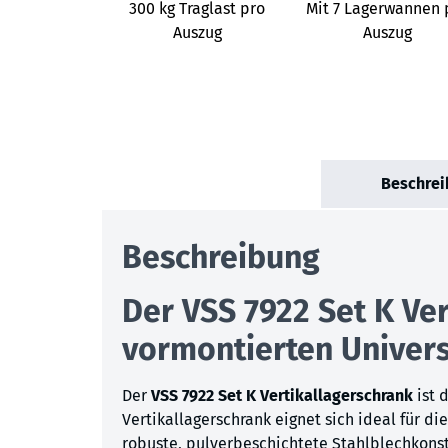
300 kg Traglast pro
Mit 7 Lagerwannen 
Auszug
Auszug
Beschrei
Beschreibung
Der VSS 7922 Set K Ve
vormontierten Univer
Der
VSS 7922 Set K Vertikallagerschrank
ist 
Vertikallagerschrank eignet sich ideal für d
robuste, pulverbeschichtete Stahlblechkonst