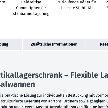
pro
Beidseitige
Mitlaufende Räder für
P
Gummilippen für
höchste Stabilität
staubarme Lagerung
bung
Zusätzliche Informationen
Reze
rtikallagerschrank – Flexible L
salwannen
die praktische Lösung zur individuellen Bestückung mit vormo
ie strukturierte Lagerung von Kartons, Ordnern sowie gängige
ruktion und clevere Ausstattungsdetails sorgen für eine komfo