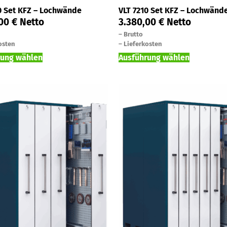
0 Set KFZ – Lochwände
VLT 7210 Set KFZ – Lochwänd
,00
€
Netto
3.380,00
€
Netto
–
Brutto
osten
–
Lieferkosten
rung wählen
Ausführung wählen