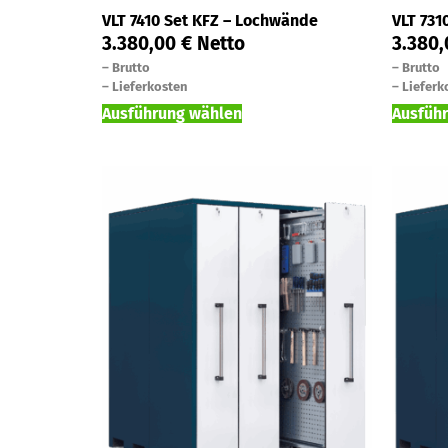
VLT 7410 Set KFZ – Lochwände
VLT 731
3.380,00
€
Netto
3.380
–
Brutto
–
Brutto
–
Lieferkosten
–
Lieferk
Ausführung wählen
Ausfüh