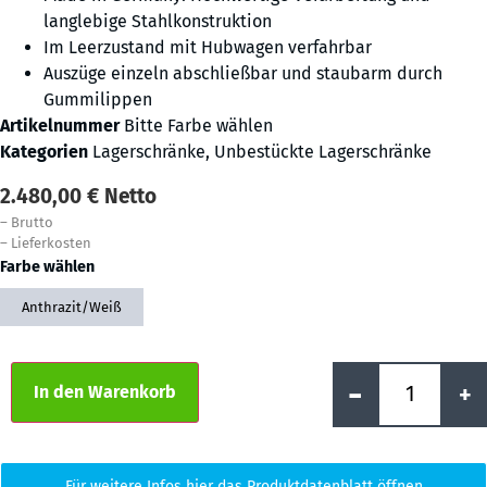
langlebige Stahlkonstruktion
Im Leerzustand mit Hubwagen verfahrbar
Auszüge einzeln abschließbar und staubarm durch
Gummilippen
Artikelnummer
Bitte Farbe wählen
Kategorien
Lagerschränke
,
Unbestückte Lagerschränke
2.480,00
€
Netto
–
Brutto
–
Lieferkosten
Farbe wählen
Anthrazit/Weiß
Alternative:
-
+
In den Warenkorb
Für weitere Infos hier das Produktdatenblatt öffnen