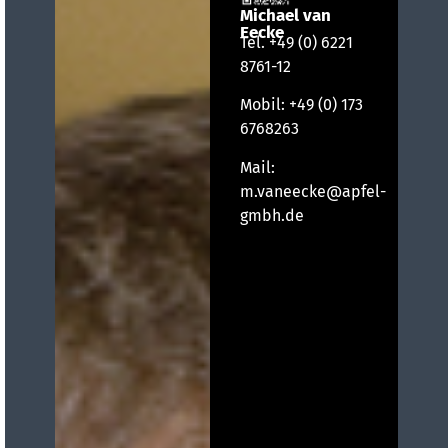
Michael van
Eecke
Tel.
+49 (0) 6221
8761-12
Mobil:
+49 (0) 173
6768263
Mail:
m.vaneecke@apfel-
gmbh.de