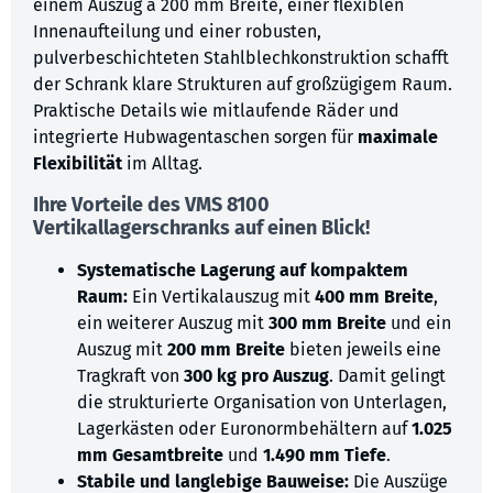
einem Auszug à 200 mm Breite, einer flexiblen
Innenaufteilung und einer robusten,
pulverbeschichteten Stahlblechkonstruktion schafft
der Schrank klare Strukturen auf großzügigem Raum.
Praktische Details wie mitlaufende Räder und
integrierte Hubwagentaschen sorgen für
maximale
Flexibilität
im Alltag.
Ihre Vorteile des VMS 8100
Vertikallagerschranks auf einen Blick!
Systematische Lagerung auf kompaktem
Raum:
Ein Vertikalauszug mit
400 mm Breite
,
ein weiterer Auszug mit
300 mm Breite
und ein
Auszug mit
200 mm Breite
bieten jeweils eine
Tragkraft von
300 kg pro Auszug
. Damit gelingt
die strukturierte Organisation von Unterlagen,
Lagerkästen oder Euronormbehältern auf
1.025
mm Gesamtbreite
und
1.490 mm Tiefe
.
Stabile und langlebige Bauweise:
Die Auszüge