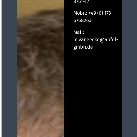
8761-12
Mobil:
+49 (0) 173
6768263
Mail:
m.vaneecke@apfel-
gmbh.de