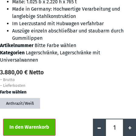
Maße: 1.025 b x 2.220 h x 765 t
Made in Germany: Hochwertige Verarbeitung und
langlebige Stahlkonstruktion
Im Leerzustand mit Hubwagen verfahrbar
Auszüge einzeln abschließbar und staubarm durch
Gummilippen
Artikelnummer
Bitte Farbe wählen
Kategorien
Lagerschränke
,
Lagerschränke mit
Universalwannen
3.880,00
€
Netto
–
Brutto
–
Lieferkosten
Farbe wählen
Anthrazit/Weiß
Alternative:
-
+
In den Warenkorb