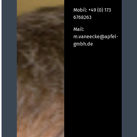
Mobil:
+49 (0) 173
6768263
Mail:
m.vaneecke@apfel-
gmbh.de