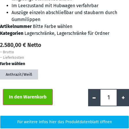
Im Leerzustand mit Hubwagen verfahrbar
Auszüge einzeln abschließbar und staubarm durch
Gummilippen
Artikelnummer
Bitte Farbe wählen
Kategorien
Lagerschränke
,
Lagerschränke für Ordner
2.580,00
€
Netto
–
Brutto
–
Lieferkosten
Farbe wählen
Anthrazit/Weiß
Alternative:
-
+
In den Warenkorb
Für weitere Infos hier das Produktdatenblatt öffnen