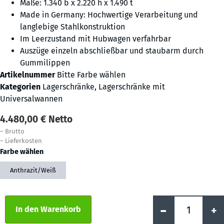
Maße: 1.340 b x 2.220 h x 1.490 t
Made in Germany: Hochwertige Verarbeitung und
langlebige Stahlkonstruktion
Im Leerzustand mit Hubwagen verfahrbar
Auszüge einzeln abschließbar und staubarm durch
Gummilippen
Artikelnummer
Bitte Farbe wählen
Kategorien
Lagerschränke
,
Lagerschränke mit
Universalwannen
4.480,00
€
Netto
–
Brutto
–
Lieferkosten
Farbe wählen
Anthrazit/Weiß
Alternative:
-
+
In den Warenkorb