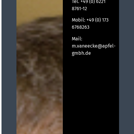
Tel.
+49 (0) 6221
8761-12
Mobil:
+49 (0) 173
6768263
Mail:
m.vaneecke@apfel-
gmbh.de