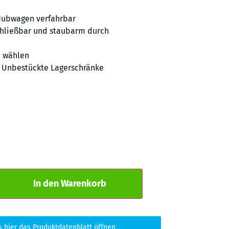
Hubwagen verfahrbar
chließbar und staubarm durch
e wählen
,
Unbestückte Lagerschränke
Alternative:
In den Warenkorb
s hier das Produktdatenblatt öffnen