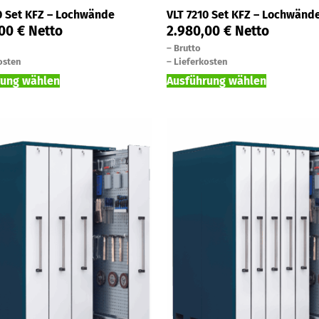
0 Set KFZ – Lochwände
VLT 7210 Set KFZ – Lochwänd
,00
€
Netto
2.980,00
€
Netto
–
Brutto
osten
–
Lieferkosten
rung wählen
Ausführung wählen