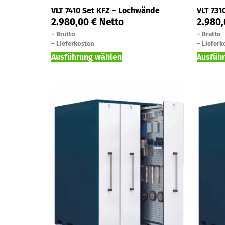
VLT 7410 Set KFZ – Lochwände
VLT 731
2.980,00
€
Netto
2.980
–
Brutto
–
Brutto
–
Lieferkosten
–
Lieferk
Ausführung wählen
Ausfüh