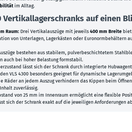
ilität
im Alltag.
 Vertikallagerschranks auf einen Bli
tem Raum:
Drei Vertikalauszüge mit jeweils
400 mm Breite
biet
isation von Unterlagen, Lagerkästen oder Euronormbehältern a
Auszüge bestehen aus stabilem, pulverbeschichtetem Stahlbl
en auch bei hoher Belastung formstabil.
erzustand lässt sich der Schrank durch integrierte Hubwagen
 den VLS 4300 besonders geeignet für dynamische Lagerumge
de Räder an jedem Auszug verhindern das Kippen beim Öffnen.
nhalt zuverlässig.
stand von 25 mm im Innenraum ermöglicht eine flexible Posit
t sich der Schrank exakt auf die jeweiligen Anforderungen 