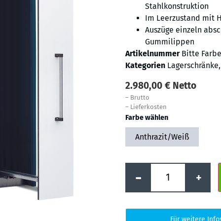
Stahlkonstruktion
Im Leerzustand mit 
Auszüge einzeln abs
Gummilippen
Artikelnummer
Bitte Farb
Kategorien
Lagerschränke
2.980,00
€
Netto
–
Brutto
–
Lieferkosten
Farbe wählen
Anthrazit/Weiß
-
+
Für weitere Info