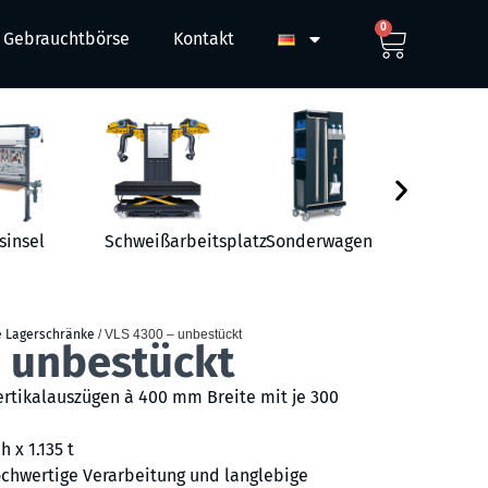
0
Gebrauchtbörse
Kontakt
sinsel
Schweißarbeitsplatz
Sonderwagen
Werkst
e Lagerschränke
/ VLS 4300 – unbestückt
– unbestückt
ertikalauszügen à 400 mm Breite mit je 300
h x 1.135 t
chwertige Verarbeitung und langlebige