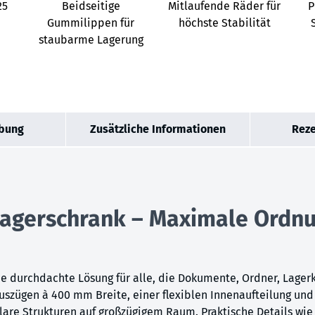
25
Beidseitige
Mitlaufende Räder für
P
Gummilippen für
höchste Stabilität
staubarme Lagerung
bung
Zusätzliche Informationen
Reze
llagerschrank – Maximale Ordn
e durchdachte Lösung für alle, die Dokumente, Ordner, Lagerk
Auszügen à 400 mm Breite, einer flexiblen Innenaufteilung un
klare Strukturen auf großzügigem Raum. Praktische Details wie