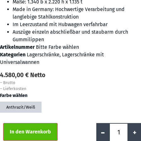
Maße: 1.340 b x 2.220 h x 1.135 t
Made in Germany: Hochwertige Verarbeitung und
langlebige Stahlkonstruktion
Im Leerzustand mit Hubwagen verfahrbar
Auszüge einzeln abschließbar und staubarm durch
Gummilippen
Artikelnummer
Bitte Farbe wählen
Kategorien
Lagerschränke
,
Lagerschränke mit
Universalwannen
4.580,00
€
Netto
–
Brutto
–
Lieferkosten
Farbe wählen
Anthrazit/Weiß
Alternative:
-
+
In den Warenkorb