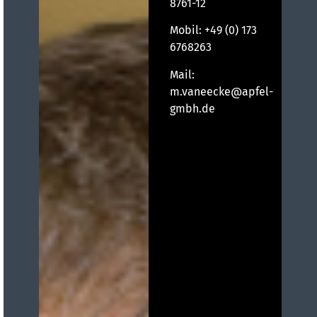
8761-12
Mobil:
+49 (0) 173
6768263
Mail:
m.vaneecke@apfel-
gmbh.de