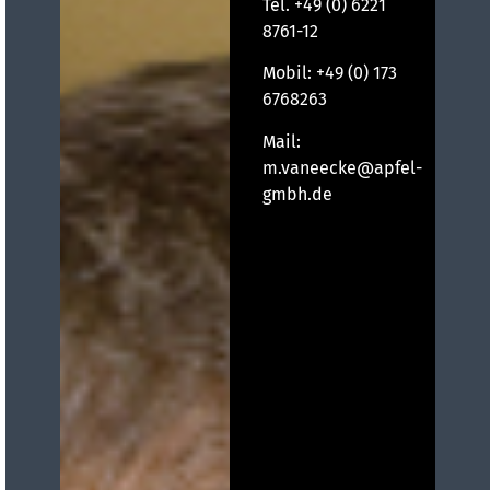
Tel.
+49 (0) 6221
8761-12
Mobil:
+49 (0) 173
6768263
Mail:
m.vaneecke@apfel-
gmbh.de