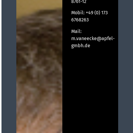
8761-12
Mobil:
+49 (0) 173
6768263
Mail:
m.vaneecke@apfel-
gmbh.de