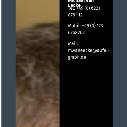
Michael van
Eecke
Tel.
+49 (0) 6221
8761-12
Mobil:
+49 (0) 173
6768263
Mail:
m.vaneecke@apfel-
gmbh.de