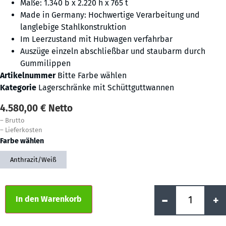
Maße: 1.340 b x 2.220 h x 765 t
Made in Germany: Hochwertige Verarbeitung und
langlebige Stahlkonstruktion
Im Leerzustand mit Hubwagen verfahrbar
Auszüge einzeln abschließbar und staubarm durch
Gummilippen
Artikelnummer
Bitte Farbe wählen
Kategorie
Lagerschränke mit Schüttguttwannen
4.580,00
€
Netto
–
Brutto
–
Lieferkosten
Farbe wählen
Anthrazit/Weiß
Alternative:
-
+
In den Warenkorb