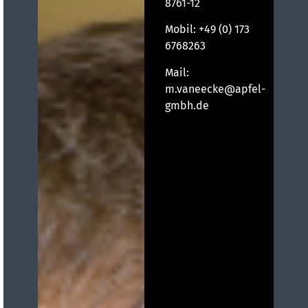
8761-12
Mobil:
+49 (0) 173
6768263
Mail:
m.vaneecke@apfel-
gmbh.de