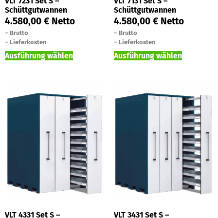
VLT 7231 Set S –
VLT 7131 Set S –
Schüttgutwannen
Schüttgutwannen
4.580,00
€
Netto
4.580,00
€
Netto
–
Brutto
–
Brutto
–
Lieferkosten
–
Lieferkosten
Ausführung wählen
Ausführung wählen
VLT 4331 Set S –
VLT 3431 Set S –