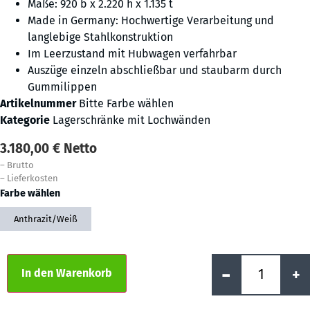
Maße: 920 b x 2.220 h x 1.135 t
Made in Germany: Hochwertige Verarbeitung und
langlebige Stahlkonstruktion
Im Leerzustand mit Hubwagen verfahrbar
Auszüge einzeln abschließbar und staubarm durch
Gummilippen
Artikelnummer
Bitte Farbe wählen
Kategorie
Lagerschränke mit Lochwänden
3.180,00
€
Netto
–
Brutto
–
Lieferkosten
Farbe wählen
Anthrazit/Weiß
Alternative:
-
+
In den Warenkorb