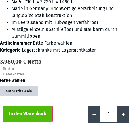
Maße: 710 b x 2.220 h x 1.490 t
Made in Germany: Hochwertige Verarbeitung und
langlebige Stahlkonstruktion
Im Leerzustand mit Hubwagen verfahrbar
Auszüge einzeln abschließbar und staubarm durch
Gummilippen
Artikelnummer
Bitte Farbe wählen
Kategorie
Lagerschränke mit Lagersichtkästen
3.980,00
€
Netto
–
Brutto
–
Lieferkosten
Farbe wählen
Anthrazit/Weiß
Alternative:
-
+
In den Warenkorb