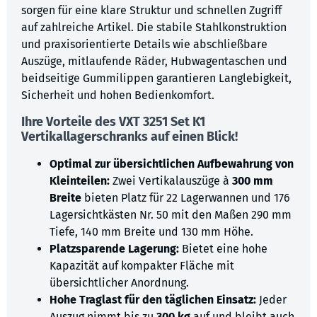
sorgen für eine klare Struktur und schnellen Zugriff
auf zahlreiche Artikel. Die stabile Stahlkonstruktion
und praxisorientierte Details wie abschließbare
Auszüge, mitlaufende Räder, Hubwagentaschen und
beidseitige Gummilippen garantieren Langlebigkeit,
Sicherheit und hohen Bedienkomfort.
Ihre Vorteile des
VXT 3251 Set K1
Vertikallagerschranks auf einen Blick!
Optimal zur übersichtlichen Aufbewahrung von
Kleinteilen:
Zwei Vertikalauszüge à
300 mm
Breite
bieten Platz für 22 Lagerwannen und 176
Lagersichtkästen Nr. 50 mit den Maßen 290 mm
Tiefe, 140 mm Breite und 130 mm Höhe.
Platzsparende Lagerung:
Bietet eine hohe
Kapazität auf kompakter Fläche mit
übersichtlicher Anordnung.
Hohe Traglast für den täglichen Einsatz:
Jeder
Auszug nimmt bis zu
300 kg
auf und bleibt auch