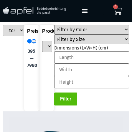
0
Preis
Produktkategorie
Dimensions (L×W×H) (cm)
395
—
7980
Filter