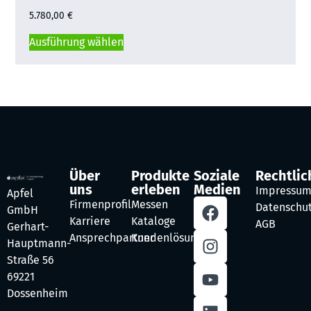
5.780,00
€
Ausführung wählen
Über
Produkte
Soziale
Rechtlic
uns
erleben
Medien
Impressu
Apfel
Firmenprofil
Messen
Datenschu
GmbH
Karriere
Kataloge
AGB
Gerhart-
Ansprechpartner
Kundenlösungen
Hauptmann-
Straße 56
69221
Dossenheim